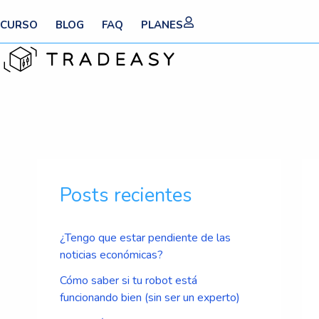
Ir
CURSO
BLOG
FAQ
PLANES
al
contenido
Nav
de
Posts recientes
ent
¿Tengo que estar pendiente de las
noticias económicas?
Cómo saber si tu robot está
funcionando bien (sin ser un experto)