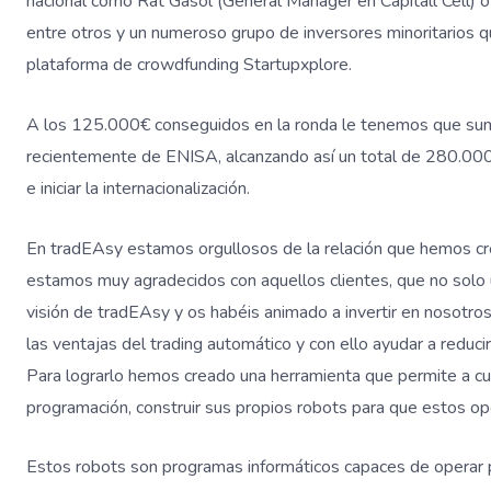
nacional como Rat Gasol (General Manager en Capitall Cell)
entre otros y un numeroso grupo de inversores minoritarios q
plataforma de crowdfunding Startupxplore.
A los 125.000€ conseguidos en la ronda le tenemos que sum
recientemente de ENISA, alcanzando así un total de 280.000
e iniciar la internacionalización.
En tradEAsy estamos orgullosos de la relación que hemos c
estamos muy agradecidos con aquellos clientes, que no solo u
visión de tradEAsy y os habéis animado a invertir en nosotro
las ventajas del trading automático y con ello ayudar a reducir
Para lograrlo hemos creado una herramienta que permite a cu
programación, construir sus propios robots para que estos o
Estos robots son programas informáticos capaces de operar por