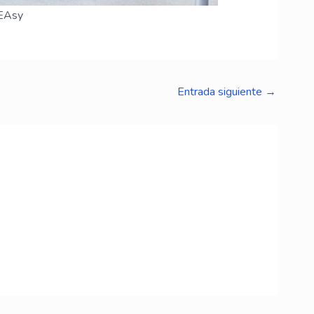
dEAsy
Entrada siguiente
→