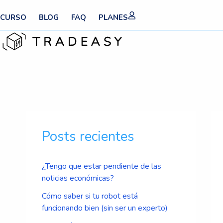
Ir
CURSO
BLOG
FAQ
PLANES
al
contenido
Nav
de
Posts recientes
ent
¿Tengo que estar pendiente de las
noticias económicas?
Cómo saber si tu robot está
funcionando bien (sin ser un experto)