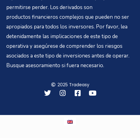
permitirse perder. Los derivados son
productos financieros complejos que pueden no ser
apropiados para todos los inversores. Por favor, lea
detenidamente las implicaciones de este tipo de
operativa y asegúrese de comprender los riesgos
asociados a este tipo de inversiones antes de operar.
Busque asesoramiento si fuera necesario.
2025 Tradeasy
T
I
F
Y
w
n
a
o
i
s
c
u
t
t
e
t
t
a
b
u
e
g
o
b
r
r
o
e