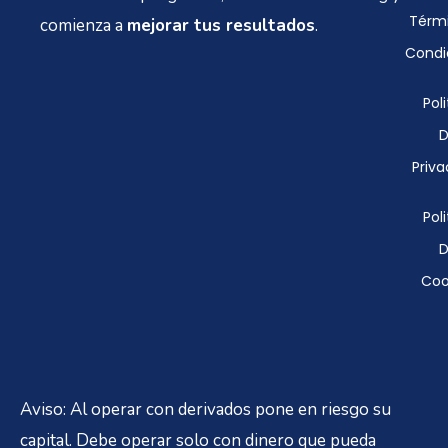
Térmi
comienza a
mejorar tus resultados
.
Condi
Poli
D
Priva
Poli
D
Coo
Aviso: Al operar con derivados pone en riesgo su
capital. Debe operar solo con dinero que pueda