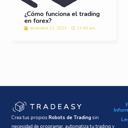
¿Cómo funciona el trading
en forex?
diciembre 23, 2021
11:00 am
Infor
Crea tus propios
Robots de Trading
sin
Le
necesidad de programar, automatiza tu trading y