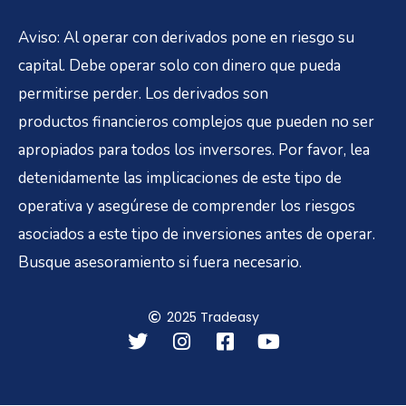
Aviso: Al operar con derivados pone en riesgo su
capital. Debe operar solo con dinero que pueda
permitirse perder. Los derivados son
productos financieros complejos que pueden no ser
apropiados para todos los inversores. Por favor, lea
detenidamente las implicaciones de este tipo de
operativa y asegúrese de comprender los riesgos
asociados a este tipo de inversiones antes de operar.
Busque asesoramiento si fuera necesario.
2025 Tradeasy
T
I
F
Y
w
n
a
o
i
s
c
u
t
t
e
t