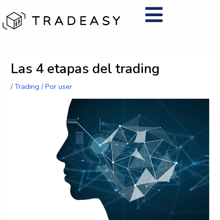
Ir
al
contenido
Navegación
Las 4 etapas del trading
de
entradas
/
Trading
/ Por
user