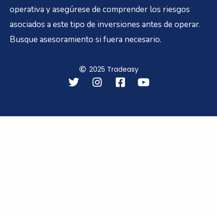
operativa y asegúrese de comprender los riesgos
asociados a este tipo de inversiones antes de operar.
Busque asesoramiento si fuera necesario.
2025 Tradeasy
T
I
F
Y
w
n
a
o
i
s
c
u
t
t
e
t
t
a
b
u
e
g
o
b
r
r
o
e
a
k
m
-
s
q
u
a