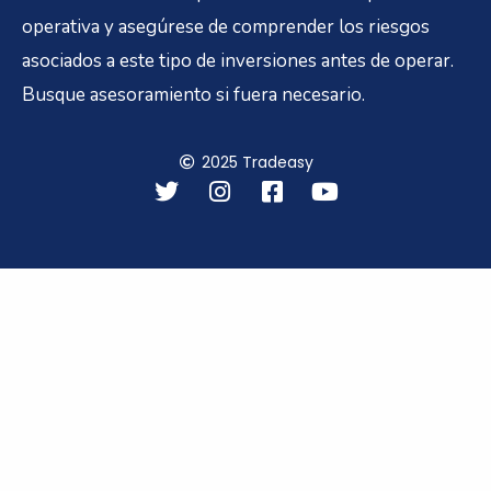
operativa y asegúrese de comprender los riesgos
asociados a este tipo de inversiones antes de operar.
Busque asesoramiento si fuera necesario.
2025 Tradeasy
T
I
F
Y
w
n
a
o
i
s
c
u
t
t
e
t
t
a
b
u
e
g
o
b
r
r
o
e
a
k
m
-
s
q
u
a