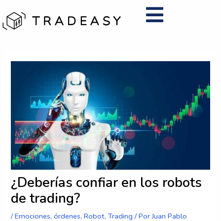
Ir
al
contenido
Navegación
de
entradas
¿Deberías confiar en los robots
de trading?
/
Emociones
,
órdenes
,
Robot
,
Trading
/ Por
Juan Pablo