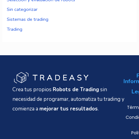
Sin categorizar
Sistemas de trading
Trading
Infor
Crea tus propios
Robots de Trading
sin
Le
necesidad de programar, automatiza tu trading y
Térmi
comienza a
mejorar tus resultados
.
Condi
Poli