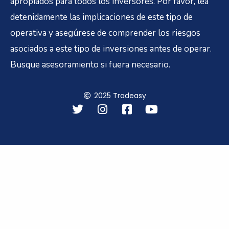
apropiados para todos los inversores. Por favor, lea
detenidamente las implicaciones de este tipo de
operativa y asegúrese de comprender los riesgos
asociados a este tipo de inversiones antes de operar.
Busque asesoramiento si fuera necesario.
2025 Tradeasy
T
I
F
Y
w
n
a
o
i
s
c
u
t
t
e
t
t
a
b
u
e
g
o
b
r
r
o
e
a
k
m
-
s
q