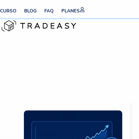
Ir
CURSO
BLOG
FAQ
PLANES
al
contenido