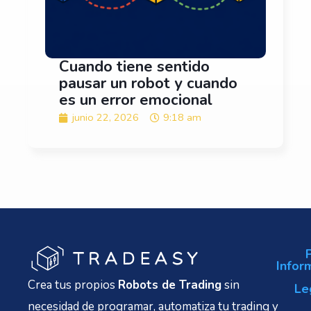
Cuando tiene sentido
pausar un robot y cuando
es un error emocional
junio 22, 2026
9:18 am
Infor
Crea tus propios
Robots de Trading
sin
Le
necesidad de programar, automatiza tu trading y