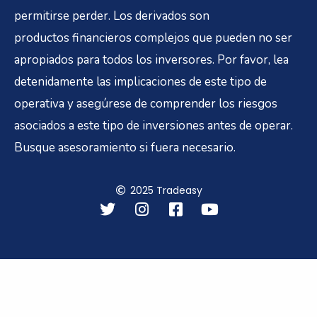
permitirse perder. Los derivados son
productos financieros complejos que pueden no ser
apropiados para todos los inversores. Por favor, lea
detenidamente las implicaciones de este tipo de
operativa y asegúrese de comprender los riesgos
asociados a este tipo de inversiones antes de operar.
Busque asesoramiento si fuera necesario.
2025 Tradeasy
T
I
F
Y
w
n
a
o
i
s
c
u
t
t
e
t
t
a
b
u
e
g
o
b
r
r
o
e