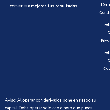
Térmi
comienza a
mejorar tus resultados
.
Condi
Poli
D
Priva
Poli
D
Coo
Aviso: Al operar con derivados pone en riesgo su
capital. Debe operar solo con dinero que pueda