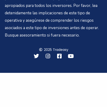
apropiados para todos los inversores. Por favor, lea
detenidamente las implicaciones de este tipo de
operativa y asegúrese de comprender los riesgos
asociados a este tipo de inversiones antes de operar.
Busque asesoramiento si fuera necesario.
2025 Tradeasy
T
I
F
Y
w
n
a
o
i
s
c
u
t
t
e
t
t
a
b
u
e
g
o
b
r
r
o
e
a
k
m
-
s