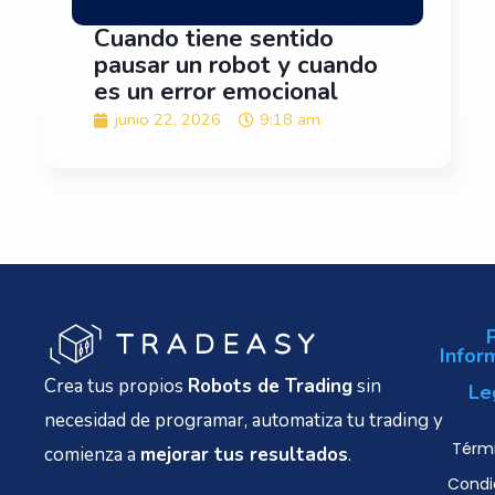
Cuando tiene sentido
pausar un robot y cuando
es un error emocional
junio 22, 2026
9:18 am
Infor
Crea tus propios
Robots de Trading
sin
Le
necesidad de programar, automatiza tu trading y
Térmi
comienza a
mejorar tus resultados
.
Condi