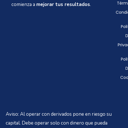
Térmi
comienza a
mejorar tus resultados
.
Condi
Poli
D
Priva
Poli
D
Coo
Aviso: Al operar con derivados pone en riesgo su
capital. Debe operar solo con dinero que pueda