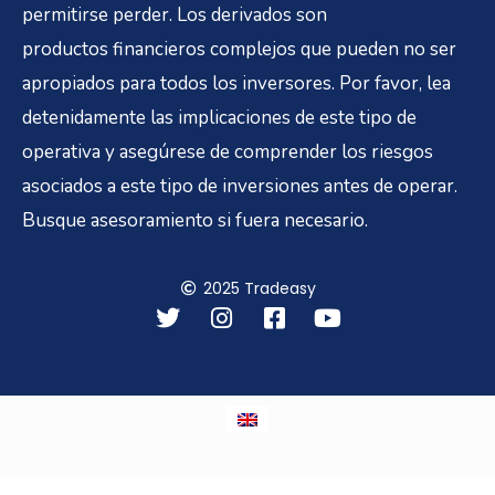
permitirse perder. Los derivados son
productos financieros complejos que pueden no ser
apropiados para todos los inversores. Por favor, lea
detenidamente las implicaciones de este tipo de
operativa y asegúrese de comprender los riesgos
asociados a este tipo de inversiones antes de operar.
Busque asesoramiento si fuera necesario.
2025 Tradeasy
T
I
F
Y
w
n
a
o
i
s
c
u
t
t
e
t
t
a
b
u
e
g
o
b
r
r
o
e
a
k