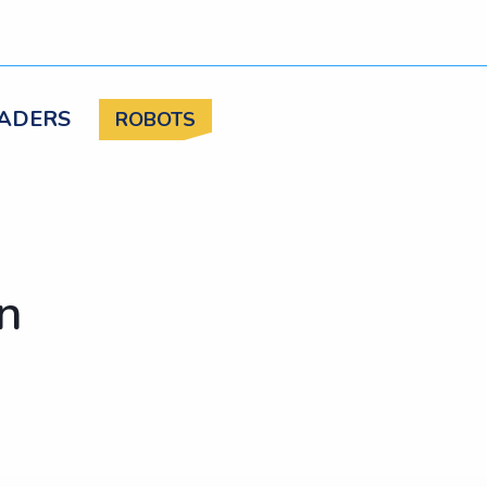
ADERS
ROBOTS
ón