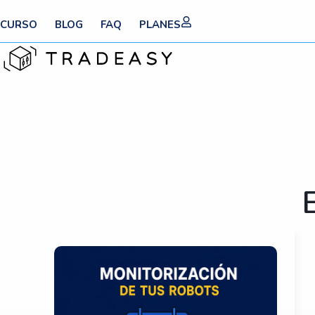
Ir
CURSO
BLOG
FAQ
PLANES
al
contenido
E