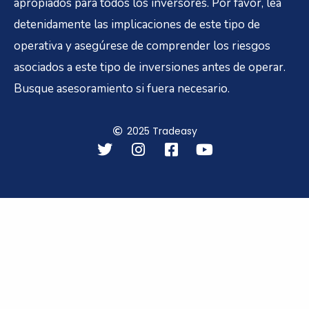
apropiados para todos los inversores. Por favor, lea
detenidamente las implicaciones de este tipo de
operativa y asegúrese de comprender los riesgos
asociados a este tipo de inversiones antes de operar.
Busque asesoramiento si fuera necesario.
2025 Tradeasy
T
I
F
Y
w
n
a
o
i
s
c
u
t
t
e
t
t
a
b
u
e
g
o
b
r
r
o
e
a
k
m
-
s
q