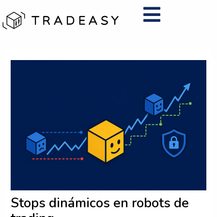
Ir
al
contenido
Navegación
de
entradas
Stops dinámicos en robots de