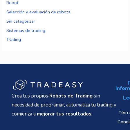
Robot
Selección y evaluación de robots
Sin categorizar
Sistemas de trading
Trading
Infor
Crea tus propios
Robots de Trading
sin
Le
necesidad de programar, automatiza tu trading y
Térmi
comienza a
mejorar tus resultados
.
Condi