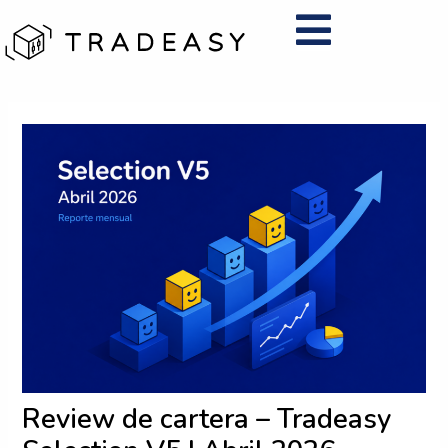
Ir
al
contenido
Navegación
de
entradas
Review de cartera – Tradeasy