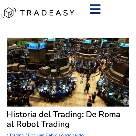
Ir
al
contenido
Navegación
de
entradas
Historia del Trading: De Roma
al Robot Trading
/
Trading
/ Por
Juan Pablo Longobardo