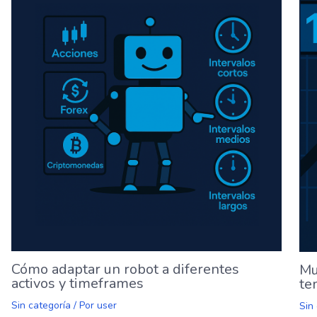
Cómo adaptar un robot a diferentes
Mu
activos y timeframes
te
Sin categoría
/ Por
user
Sin 