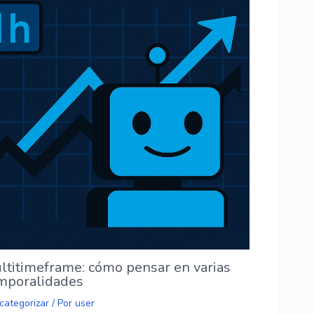
ltitimeframe: cómo pensar en varias
mporalidades
categorizar
/ Por
user