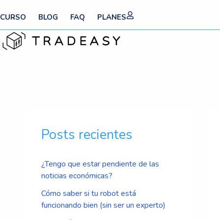
Ir
CURSO
BLOG
FAQ
PLANES
al
contenido
Nav
de
Posts recientes
ent
¿Tengo que estar pendiente de las
noticias económicas?
Cómo saber si tu robot está
funcionando bien (sin ser un experto)