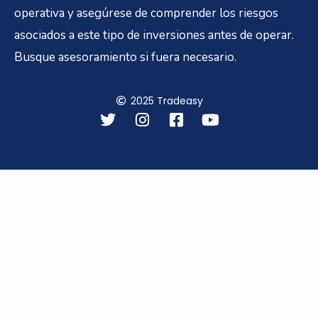
operativa y asegúrese de comprender los riesgos
asociados a este tipo de inversiones antes de operar.
Busque asesoramiento si fuera necesario.
2025 Tradeasy
T
I
F
Y
w
n
a
o
i
s
c
u
t
t
e
t
t
a
b
u
e
g
o
b
r
r
o
e
a
k
m
-
s
q
u
a